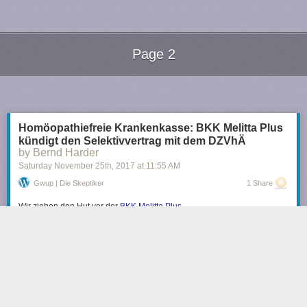
Page 2
Next Page of Stories
Loading...
Homöopathiefreie Krankenkasse: BKK Melitta Plus
kündigt den Selektivvertrag mit dem DZVhÄ
by Bernd Harder
Saturday November 25
th
, 2017
at
11:55 AM
Gwup | Die Skeptiker
1 Share
Wir ziehen den Hut vor der
BKK Melitta Plus
.
Die
Betriebskrankenkasse
hat ihren
Selektivvertrag mit der
Managementgesellschaft
des Deutschen Zentralvereins
homöopathischer Ärzte (DZVhÄ) zum Jahresende gekündigt.
In einer aktuellen Presseerklärung heißt es, dass die wesentlichen Ziele