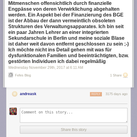
Mitmenschen offensichtlich durch finanzielle
Engpässe von deren Verwirklichung abgehalten
werden. Ein Aspekt bei der Finanzierung des BGE
ist der Abbau der dann vermeintlich obsoleten
Strukturen des Verwaltungsapparates. Ich bin seit
ein paar Jahren Lehrer an einer integrierten
Sekundarschule in Berlin und meine soziale Blase
ist daher weit davon entfernt geschlossen zu sein ;-)
Ich möchte nicht ins Detail gehen mit was für
dysfunktionalen Familien und beeinträchtigten, bzw.
gestörten Individuen ich dabei regelmäßig
Wednesday November 29
th
, 2017
at
6:11 AM
Fefes Blog
1 Share
andreask
3175 days ago
REPLY
Share this story