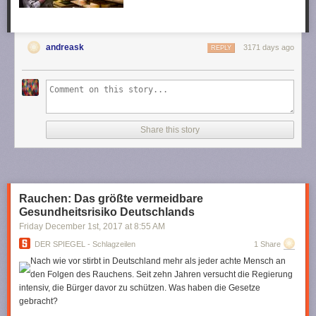
andreask
3171 days ago
REPLY
Share this story
Rauchen: Das größte vermeidbare
Gesundheitsrisiko Deutschlands
Friday December 1
st
, 2017
at
8:55 AM
DER SPIEGEL - Schlagzeilen
1 Share
Nach wie vor stirbt in Deutschland mehr als jeder achte Mensch an
den Folgen des Rauchens. Seit zehn Jahren versucht die Regierung
intensiv, die Bürger davor zu schützen. Was haben die Gesetze
gebracht?