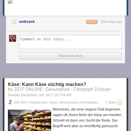
andreask
3168 days ago
REPLY
Share this story
Käse: Kann Käse süchtig machen?
by ZEIT ONLINE: Gesundheit - Christoph Drösser
Sunday December 3
rd
, 2017
at
3:34 AM
DIE ZEIT | Nachrichten, News, Hintergründe Und Debatten
1 Share
Menschen, die eine vegane Diät beginnen,
sagen oft, ihnen fehle der Käse am meisten.
Schnell ist dann von Sucht die Rede. Der
Begriff wird aber zu leichtfertig gebraucht.