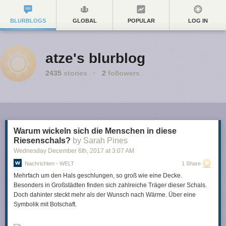
BLURBLOGS
GLOBAL
POPULAR
LOG IN
atze's blurblog
2435
stories
·
2
followers
Warum wickeln sich die Menschen in diese
Riesenschals?
by Sarah Pines
Wednesday December 6
th
, 2017
at
3:07 AM
Nachrichten - WELT
1 Share
Mehrfach um den Hals geschlungen, so groß wie eine Decke.
Besonders in Großstädten finden sich zahlreiche Träger dieser Schals.
Doch dahinter steckt mehr als der Wunsch nach Wärme. Über eine
Symbolik mit Botschaft.