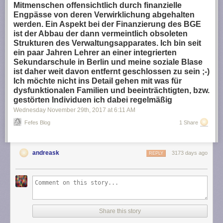
Mitmenschen offensichtlich durch finanzielle
Engpässe von deren Verwirklichung abgehalten
werden. Ein Aspekt bei der Finanzierung des BGE
ist der Abbau der dann vermeintlich obsoleten
Strukturen des Verwaltungsapparates. Ich bin seit
ein paar Jahren Lehrer an einer integrierten
Sekundarschule in Berlin und meine soziale Blase
ist daher weit davon entfernt geschlossen zu sein ;-)
Ich möchte nicht ins Detail gehen mit was für
dysfunktionalen Familien und beeinträchtigten, bzw.
gestörten Individuen ich dabei regelmäßig
Wednesday November 29
th
, 2017
at
6:11 AM
Fefes Blog
1 Share
andreask
3173 days ago
REPLY
Share this story