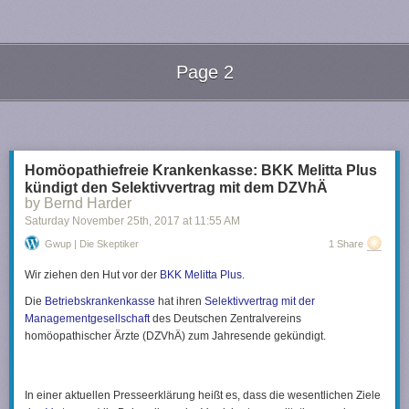
Page 2
Next Page of Stories
Loading...
Homöopathiefreie Krankenkasse: BKK Melitta Plus
kündigt den Selektivvertrag mit dem DZVhÄ
by Bernd Harder
Saturday November 25
th
, 2017
at
11:55 AM
Gwup | Die Skeptiker
1 Share
Wir ziehen den Hut vor der
BKK Melitta Plus
.
Die
Betriebskrankenkasse
hat ihren
Selektivvertrag mit der
Managementgesellschaft
des Deutschen Zentralvereins
homöopathischer Ärzte (DZVhÄ) zum Jahresende gekündigt.
In einer aktuellen Presseerklärung heißt es, dass die wesentlichen Ziele