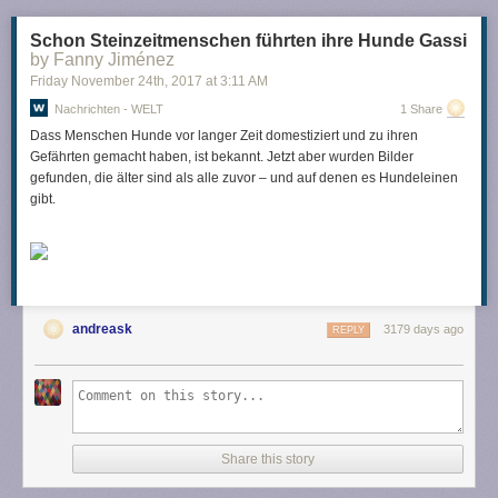
werden kann.
Schon Steinzeitmenschen führten ihre Hunde Gassi
by Fanny Jiménez
Ein Beispiel, das Schule machen sollte!
Friday November 24
th
, 2017
at
3:11 AM
Nachrichten - WELT
1 Share
Zum Weiterlesen:
Dass Menschen Hunde vor langer Zeit domestiziert und zu ihren
Warum Krankenkassen endlich aufhören sollten, für Homöopathie zu
Gefährten gemacht haben, ist bekannt. Jetzt aber wurden Bilder
bezahlen,
motherboard
am 3. Juni 2016
gefunden, die älter sind als alle zuvor – und auf denen es Hundeleinen
Argument: Aber die Krankenkassen würden doch keine wirkungslosen
gibt.
Mittel bezahlen,
Informationsnetzwerk Homöopathie
am 16. September
2016
Gesetzliche Krankenkassen und Homöopathie,
Informationsnetzwerk
Homöopathie
am 10. März 2017
Offener Brief an die Techniker Krankenkasse,
Informationsnetzwerk
Homöopathie
am 8. Mai 2017
andreask
3179 days ago
REPLY
Share this story