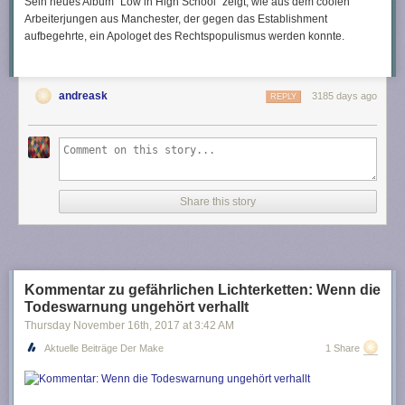
Sein neues Album "Low in High School" zeigt, wie aus dem coolen
Krebs alternative Heilmethoden: Das Geschäft mit der Angst,
krebs-rat-
Arbeiterjungen aus Manchester, der gegen das Establishment
hilfe
am 2. Juni 2016
aufbegehrte, ein Apologet des Rechtspopulismus werden konnte.
andreask
3185 days ago
REPLY
Share this story
Kommentar zu gefährlichen Lichterketten: Wenn die
Todeswarnung ungehört verhallt
Thursday November 16
th
, 2017
at
3:42 AM
Aktuelle Beiträge Der Make
1 Share