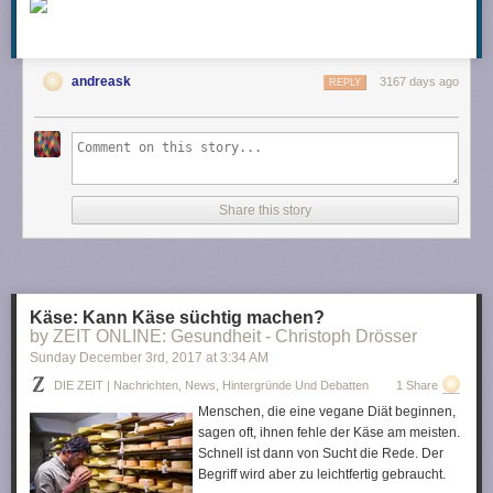
andreask
3167 days ago
REPLY
Share this story
Käse: Kann Käse süchtig machen?
by ZEIT ONLINE: Gesundheit - Christoph Drösser
Sunday December 3
rd
, 2017
at
3:34 AM
DIE ZEIT | Nachrichten, News, Hintergründe Und Debatten
1 Share
Menschen, die eine vegane Diät beginnen,
sagen oft, ihnen fehle der Käse am meisten.
Schnell ist dann von Sucht die Rede. Der
Begriff wird aber zu leichtfertig gebraucht.