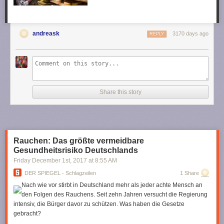
andreask
3170 days ago
REPLY
Share this story
Rauchen: Das größte vermeidbare
Gesundheitsrisiko Deutschlands
Friday December 1
st
, 2017
at
8:55 AM
DER SPIEGEL - Schlagzeilen
1 Share
Nach wie vor stirbt in Deutschland mehr als jeder achte Mensch an
den Folgen des Rauchens. Seit zehn Jahren versucht die Regierung
intensiv, die Bürger davor zu schützen. Was haben die Gesetze
gebracht?