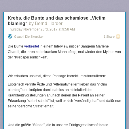
Krebs, die Bunte und das schamlose „Victim
blaming“
by Bernd Harder
Thursday November 23
rd
, 2017
at
9:58 AM
Gwup | Die Skeptiker
1 Share
Die
Bunte
verbreitet
in einem Interview mit der Sängerin Marlène
Charell, die ihren krebskranken Mann pflegt, mal wieder den Mythos von
der “Krebspersönlichkeit”.
Wir erlauben uns mal, diese Passage korrekt umzuformulieren:
Esoterisch verirrte Ärzte und “Alternativheiler” lieben das “victim
blaming” und knüpfen damit nahtlos an mittelalterliche
Krankheitsvorstellungen an, nach denen der Patient an seiner
Erkrankung “selbst schuld” ist, weil er sich “versündigt hat” und dafür nun
seine “gerechte Strafe” erhält.
Und die größte “Sünde”, die in unserer Erfolgsgesellschaft heute