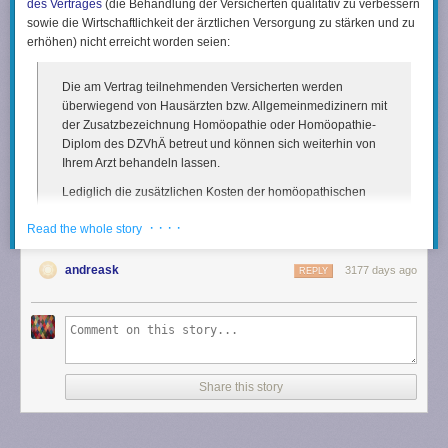
des Vertrages
(die Behandlung der Versicherten qualitativ zu verbessern
sowie die Wirtschaftlichkeit der ärztlichen Versorgung zu stärken und zu
erhöhen) nicht erreicht worden seien:
Die am Vertrag teilnehmenden Versicherten werden
überwiegend von Hausärzten bzw. Allgemeinmedizinern mit
der Zusatzbezeichnung Homöopathie oder Homöopathie-
Diplom des DZVhÄ betreut und können sich weiterhin von
Ihrem Arzt behandeln lassen.
Lediglich die zusätzlichen Kosten der homöopathischen
Behandlung werden durch die BKK Melitta Plus nicht mehr
· · · ·
Read the whole story
übernommen. D. h. auf die „reguläre“ ärztliche Behandlung
hat diese Vertragskündigung keinen Einfluss.”
andreask
3177 days ago
REPLY
Als Satzungsleistung erstattet die BKK Melitta Plus weiterhin
“apothekenpflichtige alternative Arzneimittel von maximal 100 Euro pro
Kalenderjahr je Versicherten”. Aber auch hierzu “erfolgt aktuell eine
Bewertung, die noch nicht abgeschlossen ist”.
Share this story
Der Ausstieg dieser gesetzlichen Krankenkasse aus
der Kooperation mit
dem DZVhÄ
ist ein starkes Signal, das kaum hoch genug bewertet