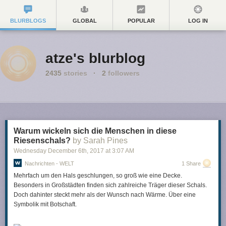
BLURBLOGS
GLOBAL
POPULAR
LOG IN
atze's blurblog
2435
stories
·
2
followers
Warum wickeln sich die Menschen in diese
Riesenschals?
by Sarah Pines
Wednesday December 6
th
, 2017
at
3:07 AM
Nachrichten - WELT
1 Share
Mehrfach um den Hals geschlungen, so groß wie eine Decke.
Besonders in Großstädten finden sich zahlreiche Träger dieser Schals.
Doch dahinter steckt mehr als der Wunsch nach Wärme. Über eine
Symbolik mit Botschaft.