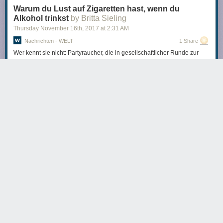
Warum du Lust auf Zigaretten hast, wenn du
Alkohol trinkst
by Britta Sieling
Thursday November 16
th
, 2017
at
2:31 AM
Nachrichten - WELT
1 Share
Wer kennt sie nicht: Partyraucher, die in gesellschaftlicher Runde zur
Zigarette greifen, wenn es dazu ein Gläschen Alkohol gibt. Dieses
Phänomen ist wissenschaftlich bewiesen und auf einen ganz
bestimmten Grund zurückzuführen.
andreask
3187 days ago
REPLY
Share this story