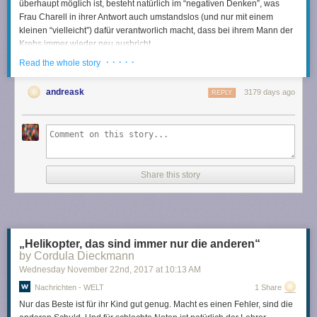
überhaupt möglich ist, besteht natürlich im “negativen Denken”, was
Frau Charell in ihrer Antwort auch umstandslos (und nur mit einem
kleinen “vielleicht”) dafür verantworlich macht, dass bei ihrem Mann der
Krebs immer wieder neu ausbricht.
· · · · ·
Read the whole story
Meine Güte – wann spricht sich endlich auch bis zur Klatschpresse
herum, dass dieser Nonsens
längst widerlegt
ist?
andreask
3179 days ago
REPLY
Immerhin hat dafür das
Informationsnetzwerk Homöopathie
bei dem
Online-Portal
Krebs Rat&Hilfe
einen Beitrag
über “Homöopathie in der
Onkologie” veröffentlicht:
Share this story
Obwohl es keine belastbaren Nachweise dafür gibt, dass
die Homöopathie eine wirksame Therapie bei
Krebserkrankungen darstellt, gibt es eine Vielzahl von
Büchern und Veröffentlichungen, einige davon sogar von
Ärzten verfasst, die die Anwendung nahelegen […]
„Helikopter, das sind immer nur die anderen“
by Cordula Dieckmann
Alle umfassenden Übersichtsarbeiten kommen seit 1991
Wednesday November 22
nd
, 2017
at
10:13 AM
gleichlautend zu dem Ergebnis, dass aufgrund der
vorliegenden Evidenz keine Schlussfolgerungen zu einer
Nachrichten - WELT
1 Share
Wirksamkeit möglich sind […]
Nur das Beste ist für ihr Kind gut genug. Macht es einen Fehler, sind die